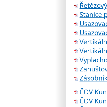
Řetězový
Stanice p
Usazovac
Usazova
Vertikál
Vertikáln
Vyplacho
Zahuštov
Zásobní
ČOV Kun
ČOV Kuns