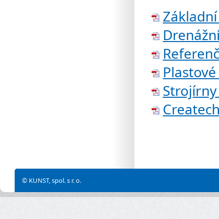
Základní
Drenážn
Referenč
Plastové
Strojírn
Createc
© KUNST, spol. s r. o.