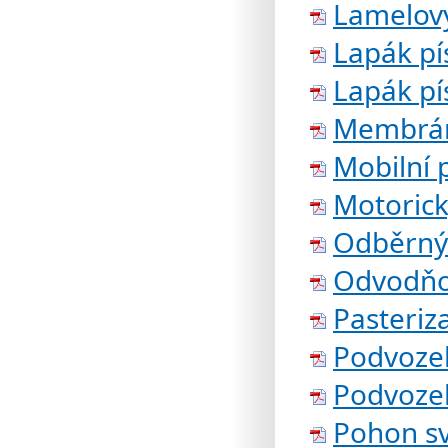
Lamelov
Lapák pí
Lapák pí
Membrán
Mobilní 
Motorický
Odběrný 
Odvodňo
Pasteriz
Podvozek
Podvozek
Pohon sv