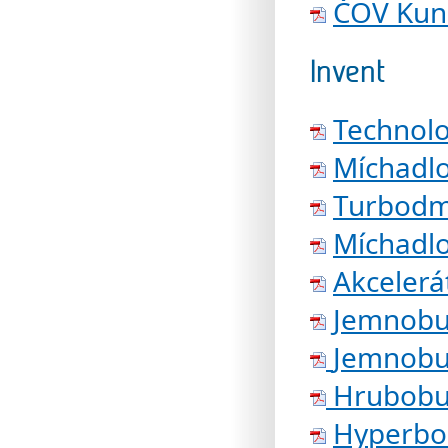
ČOV Kuns
Invent
Technolo
Míchadlo
Turbodm
Míchadl
Akceler
Jemnobub
Jemnobub
Hrubobub
Hyperbo