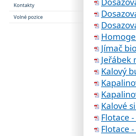
Dosazova
Kontakty
Dosazova
Volné pozice
Dosazova
Homogen
Jímač bi
Jeřábek 
Kalový b
Kapalino
Kapalino
Kalové si
Flotace 
Flotace 