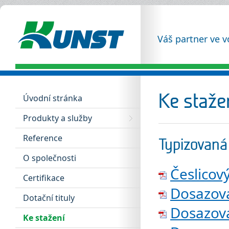
Váš partner ve 
Ke staže
Úvodní stránka
Produkty a služby
Reference
Typizovaná
O společnosti
Česlicov
Certifikace
Dosazova
Dotační tituly
Dosazova
Ke stažení