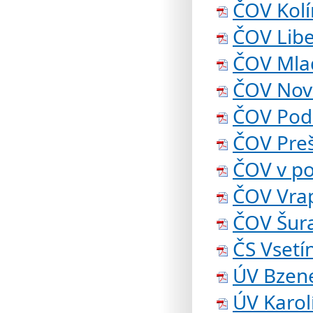
ČOV Kolí
ČOV Lib
ČOV Mla
ČOV Nov
ČOV Pod
ČOV Pre
ČOV v po
ČOV Vra
ČOV Šur
ČS Vsetí
ÚV Bzen
ÚV Karol